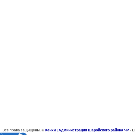
Все права защищены. ©
Кенхи | Администрация Шаройского района ЧР
- Е