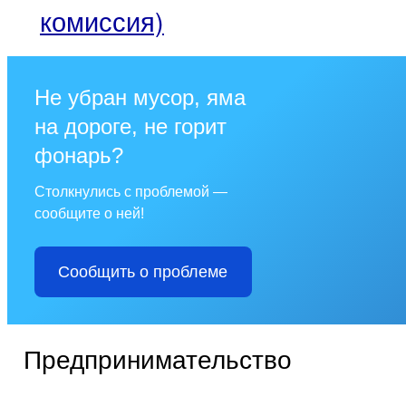
комиссия)
Не убран мусор, яма
на дороге, не горит
фонарь?
Столкнулись с проблемой —
сообщите о ней!
Сообщить о проблеме
Предпринимательство