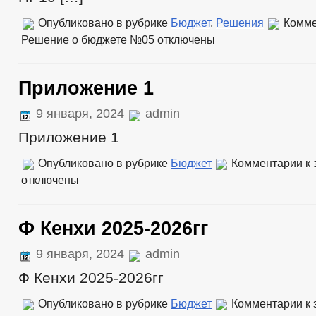
ОБРАЩЕНИЕ К ГЛАВЕ
ПОРЯДОК РАССМОТ
ПРИЕМ ГРАЖДАН
Опубликовано в рубрике
Бюджет
,
Решения
Комме
ОБЗОРЫ ОБРАЩЕНИЙ ГРАЖДАН
Решение о бюджете №05
отключены
«НОРМАТИВНЫЕ ПРАВОВЫЕ И ИНЫЕ 
ПРОТИВОДЕЙСТВИЕ КОРРУПЦИИ
АНТИКОРРУПЦИОННАЯ ЭКСПЕРТИЗА
ФОРМЫ ДОКУМЕНТОВ, СВЯЗАННЫХ С
Приложение 1
СВЕДЕНИЯ О ДОХОДАХ, РАСХОДАХ, ОБ ИМУЩЕСТВЕ И ОБЯЗАТЕЛ
ПРОТОКОЛЫ ЗАСЕДАНИЯ СОВЕТА
9 января, 2024
admin
ТЕЛЕФОН ДОВЕРИЯ СОВЕТА ПО ПРОТИВОДЕЙСТВИЮ КОРРУПЦИИ
Приложение 1
КОМИССИЯ ПО СОБЛЮДЕНИЮ ТРЕБОВАНИЙ К СЛУЖЕБНОМУ ПОВЕ
КОМИССИЯ)
Опубликовано в рубрике
Бюджет
Комментарии
к 
отключены
Ф Кенхи 2025-2026гг
9 января, 2024
admin
Ф Кенхи 2025-2026гг
Опубликовано в рубрике
Бюджет
Комментарии
к 