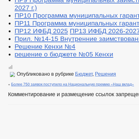
ОБРАЩЕНИЕ К ГЛАВЕ
ПОРЯДОК РАССМОТ
2027 г.)
ПРИЕМ ГРАЖДАН
ОБЗОРЫ ОБРАЩЕНИЙ ГРАЖДАН
ПР10 Программа муниципальных гарант
«НОРМАТИВНЫЕ ПРАВОВЫЕ И ИНЫЕ 
ПР11 Программа муниципальных гарант
ПРОТИВОДЕЙСТВИЕ КОРРУПЦИИ
АНТИКОРРУПЦИОННАЯ ЭКСПЕРТИЗА
ПР12 ИФБД 2025
ПР13 ИФБД 2026-202
ФОРМЫ ДОКУМЕНТОВ, СВЯЗАННЫХ С
Прил. №14-15 Внутренние заимствован
СВЕДЕНИЯ О ДОХОДАХ, РАСХОДАХ, ОБ ИМУЩЕСТВЕ И ОБЯЗАТЕЛ
Решение Кенхи №4
ПРОТОКОЛЫ ЗАСЕДАНИЯ СОВЕТА
решение о бюджете №05 Кенхи
ТЕЛЕФОН ДОВЕРИЯ СОВЕТА ПО ПРОТИВОДЕЙСТВИЮ КОРРУПЦИИ
КОМИССИЯ ПО СОБЛЮДЕНИЮ ТРЕБОВАНИЙ К СЛУЖЕБНОМУ ПОВЕ
КОМИССИЯ)
Опубликовано в рубрике
Бюджет
,
Решения
«
Более 750 заявок поступило на Национальную премию «Наш вклад»
Комментирование и размещение ссылок запреще