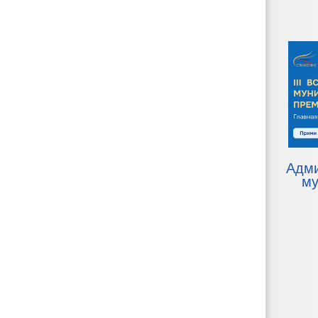
Адм
му