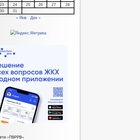
23
24
25
26
27
28
30
31
« Янв
Дек »
сети «ПВРРВ»