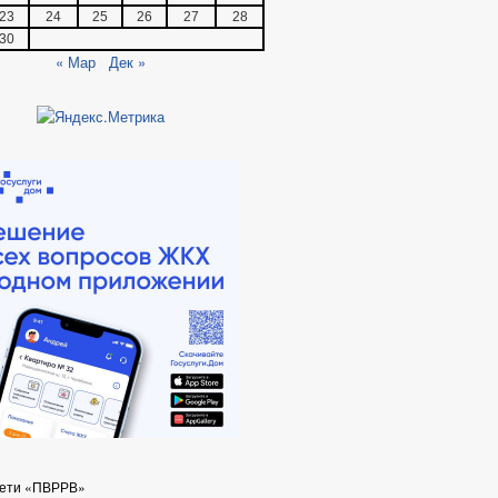
23
24
25
26
27
28
30
« Мар
Дек »
сети «ПВРРВ»