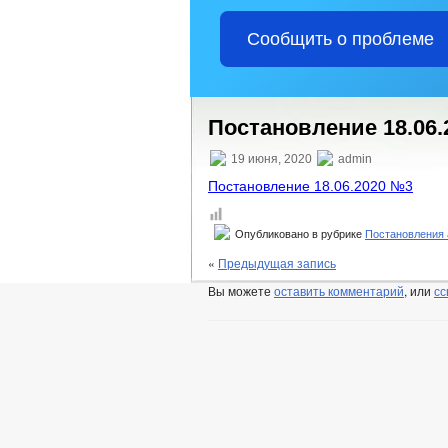
ПРЕДПРИНИМАТЕЛЬСТВО
СО
КОЛИЧЕСТВО СУБЪЕКТОВ МАЛОГО И
Сообщить о проблеме
ИНФОРМАЦИОННЫЕ МАТЕРИАЛЫ
ОБЪЕКТЫ, ПРЕДЛАГАЕМЫЕ ДЛЯ СДА
ФИНАНСОВО-ЭКОНОМИЧЕСКОЕ СОСТ
ИНФОРМАЦИЯ О КАДРОВОМ ОБЕСПЕ
Постановление 18.06
СВЕДЕНИЯ О ВАКАНТНЫХ ДОЛЖНОС
19 июня, 2020
admin
ПОДВЕДОМСТВЕННЫЕ ОРГАНИЗАЦИ
ТЕКСТЫ ОФИЦИАЛЬНЫХ ВЫСТУПЛЕН
Постановление 18.06.2020 №3
ГЕНЕРАЛЬНЫЙ ПЛАН
ПРАВИЛ
ИНФОРМАЦИЯ О РЕЗУЛЬТАТАХ ПРОВ
Опубликовано в рубрике
Постановления
СТРУКТУРА
«
Предыдущая запись
СОВЕТ ДЕПУТАТОВ
ДЕПУТАТЫ
Вы можете
оставить комментарий
, или
сс
УСТАВ
ПОСТ
ПРАВОВЫЕ АКТЫ
ПОРЯДОК ОБЖАЛО
ОТЧЕТ ОБ ИСПОЛНЕНИИ 
БЮДЖЕТ
БЮДЖЕТ ПО ГОДАМ
СТАНДАРТЫ 
МУНИЦИПАЛЬНЫЕ УСЛУГИ
МУНИЦИПАЛ