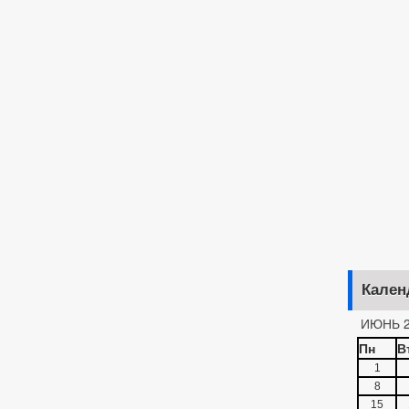
Кален
ИЮНЬ 2
Пн
В
1
8
15