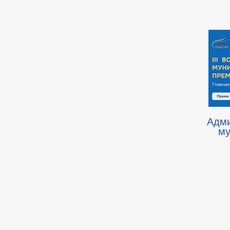
Адм
му