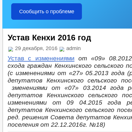
ПРЕДПРИНИМАТЕЛЬСТВО
СОВЕТ ПО ПРЕДПРИНИМАТЕЛЬС
КОЛИЧЕСТВО СУБЪЕКТОВ МАЛОГО И СРЕДНЕГО ПРЕДПРИНИМАТЕ
Сообщить о проблеме
ИНФОРМАЦИОННЫЕ МАТЕРИАЛЫ
СВЕДЕНИЯ О ЛЬГОТАХ, 
ОБЪЕКТЫ, ПРЕДЛАГАЕМЫЕ ДЛЯ СДАЧИ В АРЕНДУ
ЧИСЛО 
ФИНАНСОВО-ЭКОНОМИЧЕСКОЕ СОСТОЯНИЕ СУБЪЕКТОВ
З
ИНФОРМАЦИЯ О КАДРОВОМ ОБЕСПЕЧЕНИИ
КОНТАКТНАЯ 
Устав Кенхи 2016 год
СВЕДЕНИЯ О ВАКАНТНЫХ ДОЛЖНОСТЯХ
УСЛОВИЯ И РЕЗУ
ПОДВЕДОМСТВЕННЫЕ ОРГАНИЗАЦИИ
СТАТИСТИЧЕСКИЕ 
29 декабря, 2016
admin
ТЕКСТЫ ОФИЦИАЛЬНЫХ ВЫСТУПЛЕНИЙ И ЗАЯВЛЕНИЙ
ЦЕ
Устав с изменениями
от «09» 08.2012
ГЕНЕРАЛЬНЫЙ ПЛАН
ПРАВИЛА ЗЕМЛЕПОЛЬЗОВАНИЯ
схода граждан
Кенхинского сельского п
ИНФОРМАЦИЯ О РЕЗУЛЬТАТАХ ПРОВЕРОК
ГО И ЧС
(с изменениями от «27» 05.2013 года 
СТРУКТУРА
ПОЛНОМОЧИЯ
ЗАДАЧ
депутатов
Кенхинского сельского по
СОВЕТ ДЕПУТАТОВ
ДЕПУТАТЫ
ФУНКЦИИ
зменениями от «07» 03.2014 года 
УСТАВ
ПОСТАНОВЛЕНИЯ АДМИНИСТРАЦ
депутатов Кенхинского сельского п
ПРАВОВЫЕ АКТЫ
ПОРЯДОК ОБЖАЛОВАНИЯ НПА
ФЕДЕРАЛ
изменениями от 09 04.2015 года р
ОТЧЕТ ОБ ИСПОЛНЕНИИ БЮДЖЕТА
депутатов Кенхинского сельского посе
БЮДЖЕТ
БЮДЖЕТ ПО ГОДАМ
ред. решения Совета депутатов Кенхин
СТАНДАРТЫ МУНИЦИПАЛЬНЫХ УСЛУГ
поселения от 22.12.2016г. №18)
МУНИЦИПАЛЬНЫЕ УСЛУГИ
МУНИЦИПАЛЬНЫЕ УСЛУГИ