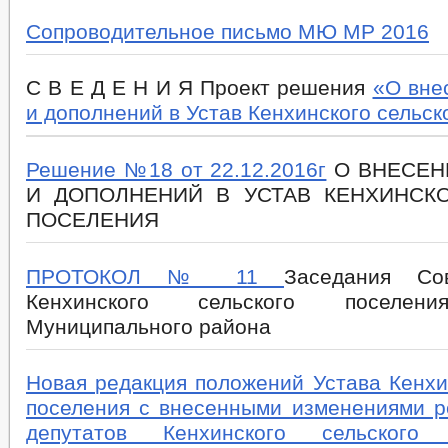
ОБРАЩЕНИЕ К ГЛАВЕ
ПОРЯДОК РАССМОТ
ПРИЕМ ГРАЖДАН
Сопроводительное письмо МЮ МР 2016
ОБЗОРЫ ОБРАЩЕНИЙ ГРАЖДАН
«НОРМАТИВНЫЕ ПРАВОВЫЕ И ИНЫЕ 
ПРОТИВОДЕЙСТВИЕ КОРРУПЦИИ
АНТИКОРРУПЦИОННАЯ ЭКСПЕРТИЗА
С В Е Д Е Н И Я
Проект решения
«О вне
ФОРМЫ ДОКУМЕНТОВ, СВЯЗАННЫХ С
и дополнений в Устав Кенхинского сельск
СВЕДЕНИЯ О ДОХОДАХ, РАСХОДАХ, ОБ ИМУЩЕСТВЕ И ОБЯЗАТЕЛ
ПРОТОКОЛЫ ЗАСЕДАНИЯ СОВЕТА
Решение №18 от 22.12.2016г
О ВНЕСЕН
ТЕЛЕФОН ДОВЕРИЯ СОВЕТА ПО ПРОТИВОДЕЙСТВИЮ КОРРУПЦИИ
И ДОПОЛНЕНИЙ В УСТАВ КЕНХИНСК
КОМИССИЯ ПО СОБЛЮДЕНИЮ ТРЕБОВАНИЙ К СЛУЖЕБНОМУ ПОВЕ
КОМИССИЯ)
ПОСЕЛЕНИЯ
ПРОТОКОЛ № 11
Заседания Со
Кенхинского сельского поселен
Муниципального района
Новая редакция положений Устава Кенхи
поселения с внесенными изменениями 
депутатов Кенхинского сельского