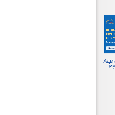
Адм
му