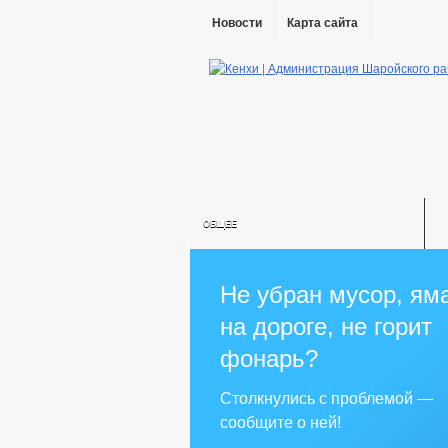
Новости
Карта сайта
ОБЩЕЕ
ИНФОРМАЦИЯ О ПОСЕЛЕНИИ
ГРАДОСТРОИТЕЛЬС
Не убран мусор, ям
АДМИНИСТРАЦИЯ
на дороге, не горит
КОМИССИИ
РАБОЧАЯ ГРУППА
фонарь?
РАБОЧАЯ ГРУППА ПО ПРОФИЛАКТИ
КОМИССИЯ ПО СОБЛЮДЕНИЮ ТРЕБО
Столкнулись с проблемой —
МЕТОДИЧЕСКИЕ МАТЕРИАЛЫ
сообщите о ней!
СВЕДЕНИЯ О ДОХОДАХ СОТРУДНИКО