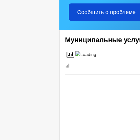
ПРЕДПРИНИМАТЕЛЬСТВО
СО
КОЛИЧЕСТВО СУБЪЕКТОВ МАЛОГО И
Сообщить о проблеме
ИНФОРМАЦИОННЫЕ МАТЕРИАЛЫ
ОБЪЕКТЫ, ПРЕДЛАГАЕМЫЕ ДЛЯ СДА
ФИНАНСОВО-ЭКОНОМИЧЕСКОЕ СОСТ
ИНФОРМАЦИЯ О КАДРОВОМ ОБЕСПЕ
Муниципальные услу
СВЕДЕНИЯ О ВАКАНТНЫХ ДОЛЖНОС
ПОДВЕДОМСТВЕННЫЕ ОРГАНИЗАЦИ
ТЕКСТЫ ОФИЦИАЛЬНЫХ ВЫСТУПЛЕН
ГЕНЕРАЛЬНЫЙ ПЛАН
ПРАВИЛ
ИНФОРМАЦИЯ О РЕЗУЛЬТАТАХ ПРОВ
СТРУКТУРА
СОВЕТ ДЕПУТАТОВ
ДЕПУТАТЫ
УСТАВ
ПОСТ
ПРАВОВЫЕ АКТЫ
ПОРЯДОК ОБЖАЛО
ОТЧЕТ ОБ ИСПОЛНЕНИИ 
БЮДЖЕТ
БЮДЖЕТ ПО ГОДАМ
СТАНДАРТЫ 
МУНИЦИПАЛЬНЫЕ УСЛУГИ
МУНИЦИПАЛ