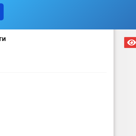
ВЕТ ПО ПРЕДПРИНИМАТЕЛЬСТВУ
 СРЕДНЕГО ПРЕДПРИНИМАТЕЛЬСТВА
ОБЪЕКТЫ ДЛЯ МАЛОГО И 
СВЕДЕНИЯ О ЛЬГОТАХ, ОТСРОЧКАХ, РАССРОЧКАХ
ЧИ В АРЕНДУ
ЧИСЛО ЗАМЕЩЕННЫХ РАБОЧИХ МЕСТ
ОБОР
ОЯНИЕ СУБЪЕКТОВ
ЗАКУПКА ТОВАРОВ, РАБОТ И УСЛУГ
ЧЕНИИ
КОНТАКТНАЯ ИНФОРМАЦИЯ
ги
ТЯХ
УСЛОВИЯ И РЕЗУЛЬТАТЫ КОНКУРСОВ
И
СТАТИСТИЧЕСКИЕ ДАННЫЕ
СХОД ГРАЖДАН
ИЙ И ЗАЯВЛЕНИЙ
ЦЕЛЕВЫЕ ПРОГРАММЫ
ЗАКУПКА ТОВА
А ЗЕМЛЕПОЛЬЗОВАНИЯ
ПРОТИВОДЕЙСТВИЕ КОРРУПЦИИ
ЕРОК
ГО И ЧС
ПОЛНОМОЧИЯ
ЗАДАЧИ
ФУНКЦИИ
АНОВЛЕНИЯ АДМИНИСТРАЦИИ
РАСПОРЯЖЕНИЯ АДМИНИСТРА
ВАНИЯ НПА
ФЕДЕРАЛЬНЫЕ ЗАКОНЫ
БЮДЖЕТА
МУНИЦИПАЛЬНЫХ УСЛУГ
ЬНЫЕ УСЛУГИ