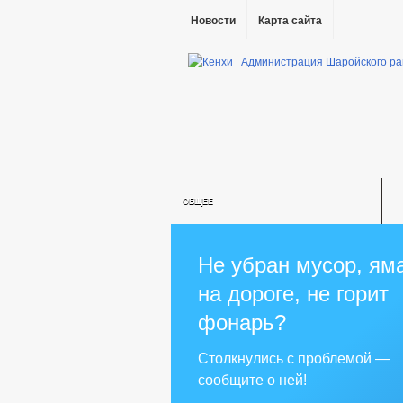
Новости
Карта сайта
ОБЩЕЕ
ИНФОРМАЦИЯ О ПОСЕЛЕНИИ
ГРАДОСТРОИТЕЛЬС
Не убран мусор, ям
АДМИНИСТРАЦИЯ
на дороге, не горит
КОМИССИИ
РАБОЧАЯ ГРУППА
фонарь?
РАБОЧАЯ ГРУППА ПО ПРОФИЛАКТИ
КОМИССИЯ ПО СОБЛЮДЕНИЮ ТРЕБО
Столкнулись с проблемой —
МЕТОДИЧЕСКИЕ МАТЕРИАЛЫ
сообщите о ней!
СВЕДЕНИЯ О ДОХОДАХ СОТРУДНИКО