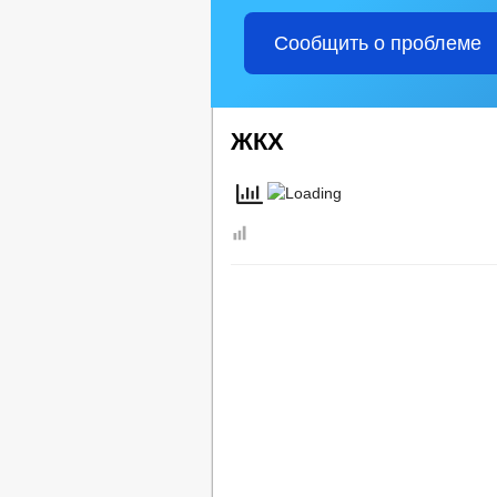
ПРЕДПРИНИМАТЕЛЬСТВО
СО
КОЛИЧЕСТВО СУБЪЕКТОВ МАЛОГО И
Сообщить о проблеме
ИНФОРМАЦИОННЫЕ МАТЕРИАЛЫ
ОБЪЕКТЫ, ПРЕДЛАГАЕМЫЕ ДЛЯ СДА
ФИНАНСОВО-ЭКОНОМИЧЕСКОЕ СОСТ
ИНФОРМАЦИЯ О КАДРОВОМ ОБЕСПЕ
ЖКХ
СВЕДЕНИЯ О ВАКАНТНЫХ ДОЛЖНОС
ПОДВЕДОМСТВЕННЫЕ ОРГАНИЗАЦИ
ТЕКСТЫ ОФИЦИАЛЬНЫХ ВЫСТУПЛЕН
ГЕНЕРАЛЬНЫЙ ПЛАН
ПРАВИЛ
ИНФОРМАЦИЯ О РЕЗУЛЬТАТАХ ПРОВ
СТРУКТУРА
СОВЕТ ДЕПУТАТОВ
ДЕПУТАТЫ
УСТАВ
ПОСТ
ПРАВОВЫЕ АКТЫ
ПОРЯДОК ОБЖАЛО
ОТЧЕТ ОБ ИСПОЛНЕНИИ 
БЮДЖЕТ
БЮДЖЕТ ПО ГОДАМ
СТАНДАРТЫ 
МУНИЦИПАЛЬНЫЕ УСЛУГИ
МУНИЦИПАЛ