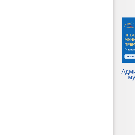
Адм
му