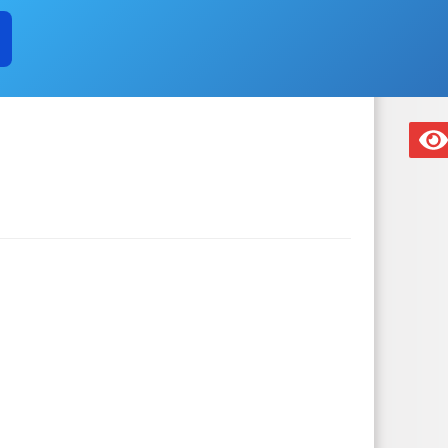
ВЕТ ПО ПРЕДПРИНИМАТЕЛЬСТВУ
 СРЕДНЕГО ПРЕДПРИНИМАТЕЛЬСТВА
ОБЪЕКТЫ ДЛЯ МАЛОГО И 
СВЕДЕНИЯ О ЛЬГОТАХ, ОТСРОЧКАХ, РАССРОЧКАХ
ЧИ В АРЕНДУ
ЧИСЛО ЗАМЕЩЕННЫХ РАБОЧИХ МЕСТ
ОБОР
ОЯНИЕ СУБЪЕКТОВ
ЗАКУПКА ТОВАРОВ, РАБОТ И УСЛУГ
ЧЕНИИ
КОНТАКТНАЯ ИНФОРМАЦИЯ
ТЯХ
УСЛОВИЯ И РЕЗУЛЬТАТЫ КОНКУРСОВ
И
СТАТИСТИЧЕСКИЕ ДАННЫЕ
СХОД ГРАЖДАН
ИЙ И ЗАЯВЛЕНИЙ
ЦЕЛЕВЫЕ ПРОГРАММЫ
ЗАКУПКА ТОВА
А ЗЕМЛЕПОЛЬЗОВАНИЯ
ПРОТИВОДЕЙСТВИЕ КОРРУПЦИИ
ЕРОК
ГО И ЧС
ПОЛНОМОЧИЯ
ЗАДАЧИ
ФУНКЦИИ
АНОВЛЕНИЯ АДМИНИСТРАЦИИ
РАСПОРЯЖЕНИЯ АДМИНИСТРА
ВАНИЯ НПА
ФЕДЕРАЛЬНЫЕ ЗАКОНЫ
БЮДЖЕТА
МУНИЦИПАЛЬНЫХ УСЛУГ
ЬНЫЕ УСЛУГИ